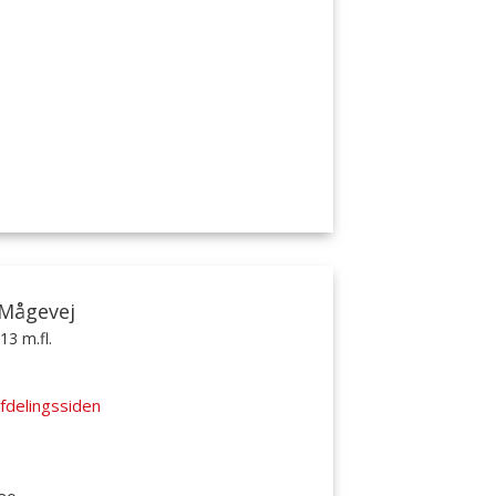
 Mågevej
13 m.fl.
fdelingssiden