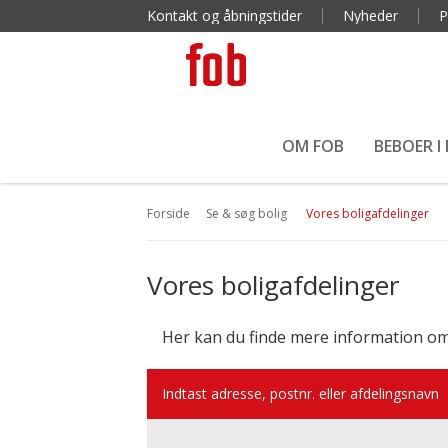
Kontakt og åbningstider
Nyheder
P
OM FOB
BEBOER I
Forside
Se & søg bolig
Vores boligafdelinger
Vores boligafdelinger
Her kan du finde mere information om