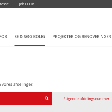
resse
Job i FOB
 FOB
SE & SØG BOLIG
PROJEKTER OG RENOVERINGER
 vores afdelinger.