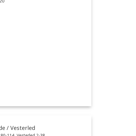
20
de / Vesterled
 80-114, Vesterled 2-38