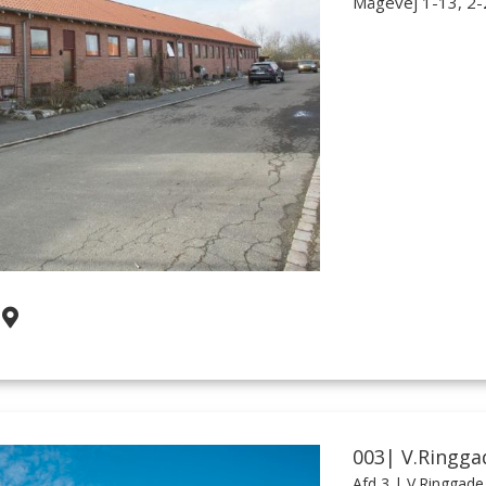
Mågevej 1-13, 2-
003| V.Ringga
Afd 3
| V.Ringgade