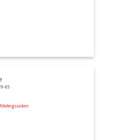
e
39-65
fdelingssiden