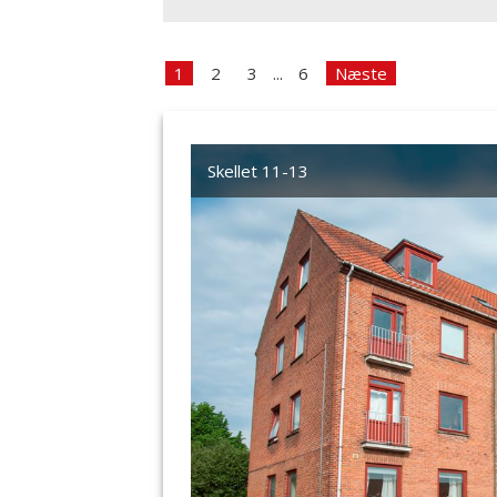
1
2
3
...
6
Næste
Skellet 11-13